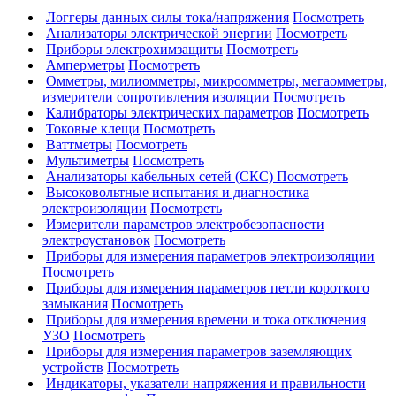
Логгеры данных силы тока/напряжения
Посмотреть
Анализаторы электрической энергии
Посмотреть
Приборы электрохимзащиты
Посмотреть
Амперметры
Посмотреть
Омметры, милиомметры, микроомметры, мегаомметры,
измерители сопротивления изоляции
Посмотреть
Калибраторы электрических параметров
Посмотреть
Токовые клещи
Посмотреть
Ваттметры
Посмотреть
Мультиметры
Посмотреть
Анализаторы кабельных сетей (СКС)
Посмотреть
Высоковольтные испытания и диагностика
электроизоляции
Посмотреть
Измерители параметров электробезопасности
электроустановок
Посмотреть
Приборы для измерения параметров электроизоляции
Посмотреть
Приборы для измерения параметров петли короткого
замыкания
Посмотреть
Приборы для измерения времени и тока отключения
УЗО
Посмотреть
Приборы для измерения параметров заземляющих
устройств
Посмотреть
Индикаторы, указатели напряжения и правильности