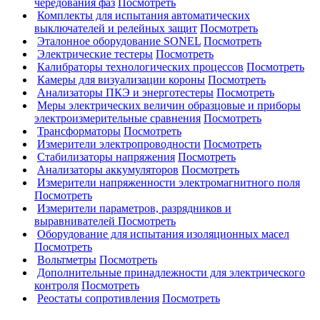
чередования фаз
Посмотреть
Комплекты для испытания автоматических
выключателей и релейных защит
Посмотреть
Эталонное оборудование SONEL
Посмотреть
Электрические тестеры
Посмотреть
Калибраторы технологических процессов
Посмотреть
Камеры для визуализации короны
Посмотреть
Анализаторы ПКЭ и энерготестеры
Посмотреть
Меры электрических величин образцовые и приборы
электроизмерительные сравнения
Посмотреть
Трансформаторы
Посмотреть
Измерители электропроводности
Посмотреть
Стабилизаторы напряжения
Посмотреть
Анализаторы аккумуляторов
Посмотреть
Измерители напряженности электромагнитного поля
Посмотреть
Измерители параметров, разрядников и
выравнивателей
Посмотреть
Оборудование для испытания изоляционных масел
Посмотреть
Вольтметры
Посмотреть
Дополнительные принадлежности для электрического
контроля
Посмотреть
Реостаты сопротивления
Посмотреть