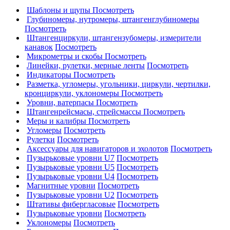
Шаблоны и щупы
Посмотреть
Глубиномеры, нутромеры, штангенглубиномеры
Посмотреть
Штангенциркули, штангензубомеры, измерители
канавок
Посмотреть
Микрометры и скобы
Посмотреть
Линейки, рулетки, мерные ленты
Посмотреть
Индикаторы
Посмотреть
Разметка, угломеры, угольники, циркули, чертилки,
кронциркули, уклономеры
Посмотреть
Уровни, ватерпасы
Посмотреть
Штангенрейсмасы, стрейсмассы
Посмотреть
Меры и калибры
Посмотреть
Угломеры
Посмотреть
Рулетки
Посмотреть
Аксессуары для навигаторов и эхолотов
Посмотреть
Пузырьковые уровни U7
Посмотреть
Пузырьковые уровни U5
Посмотреть
Пузырьковые уровни U4
Посмотреть
Магнитные уровни
Посмотреть
Пузырьковые уровни U2
Посмотреть
Штативы фибергласовые
Посмотреть
Пузырьковые уровни
Посмотреть
Уклономеры
Посмотреть