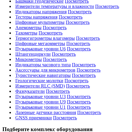
Башмаки геодезические
Посмотреть
Измерители температуры и влажности
Посмотреть
Индикаторы напряжения
Посмотреть
Тестеры напряжения
Посмотреть
Цифровые мультиметры
Посмотреть
Анемометры
Посмотреть
Тахометры
Посмотреть
Термогигрометры влагомеры
Посмотреть
Цифровые мегаомметры
Посмотреть
Пузырьковые уровни U6
Посмотреть
Штангенциркули
Посмотреть
Микрометры
Посмотреть
Индикаторы часового типа
Посмотреть
Аксессуары для микрометров
Посмотреть
Туристические навигаторы
Посмотреть
Геологические молотки
Посмотреть
Измерители RLC (SMD)
Посмотреть
Фазоуказатели
Посмотреть
Пузырьковые уровни U3
Посмотреть
Пузырьковые уровни U9
Посмотреть
Пузырьковые уровни U1
Посмотреть
Лазерные датчики расстояния
Посмотреть
GNSS приемники
Посмотреть
Подберите комплекс оборудования