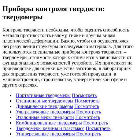
Приборы контроля твердости:
твердомеры
Контроль твердости необходим, чтобы оценить способность
металла противостоять излому, гибке и другим видам
пластической деформации. Важно, чтобы он осуществлялся
без разрушения структуры исследуемого материала. Для этого
используются специальные приборы контроля твердости –
твердомеры, стоимость которых отличается в зависимости от
функциональных возможностей устройств. Их применяют на
производстве для оценки качества заготовок, в лабораториях
для определения твердости уже готовой продукции, в
машиностроении, строительстве, в энергетической сфере и
других отраслях.
Портативные твердомеры
Посмотреть
Стационарные твердомеры
Посмотреть
Динамические твердомеры
Посмотреть
Ультразвуковые твердомеры
Посмотреть
Эталонные меры твердости
Посмотреть
Комбинированные твердомеры
Посмотреть
Твердомеры резины и пластмасс
Посмотреть
Универсальные твердомеры
Посмотреть