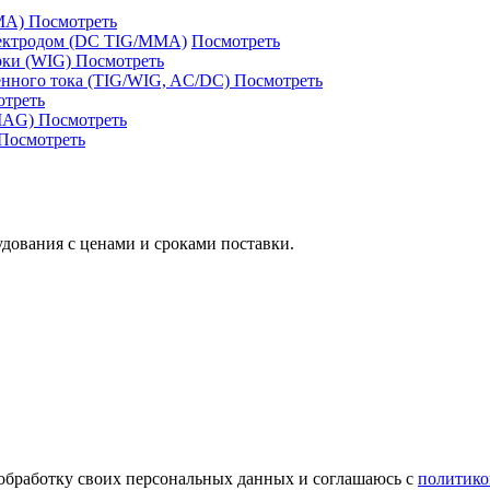
ММA)
Посмотреть
лектродом (DC TIG/MMA)
Посмотреть
рки (WIG)
Посмотреть
менного тока (TIG/WIG, AC/DC)
Посмотреть
отреть
/MAG)
Посмотреть
Посмотреть
дования с ценами и сроками поставки.
 обработку своих персональных данных и соглашаюсь с
политико