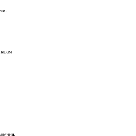
ми:
парам
мления.