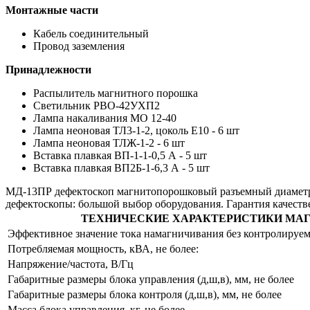
Монтажные части
Кабель соединительный
Провод заземления
Принадлежности
Распылитель магнитного порошка
Светильник РВО-42УХП2
Лампа накаливания МО 12-40
Лампа неоновая ТЛ3-1-2, цоколь Е10 - 6 шт
Лампа неоновая ТЛЖ-1-2 - 6 шт
Вставка плавкая ВП-1-1-0,5 А - 5 шт
Вставка плавкая ВП2Б-1-6,3 А - 5 шт
МД-13ПР дефектоскоп магнитопорошковый разъемный диаметр 24
дефектоскопы: большой выбор оборудования. Гарантия качест
ТЕХНИЧЕСКИЕ ХАРАКТЕРИСТИКИ МА
Эффективное значение тока намагничивания без контролируем
Потребляемая мощность, кВА, не более:
Напряжение/частота, В/Гц
Габаритные размеры блока управления (д,ш,в), мм, не более
Габаритные размеры блока контроля (д,ш,в), мм, не более
Масса блока управления, кг, не более