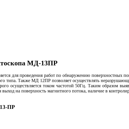
ктоскопа МД-13ПР
тся для проведения работ по обнаружению поверхностных попе
го типа. Также МД 12ПР позволяет осуществлять неразрушающи
рого осуществляется током частотой 50Гц. Таким образом выя
ся выход на поверхность магнитного потока, наличие в контрол
Д13-ПР