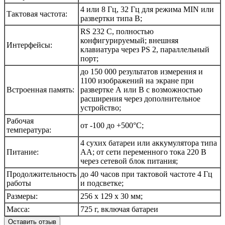
4 или 8 Гц, 32 Гц для режима MIN или
Тактовая частота:
развертки типа В;
RS 232 C, полностью
конфигурируемый; внешняя
Интерфейсы:
клавиатура через PS 2, параллельный
порт;
до 150 000 результатов измерения и
1100 изображений на экране при
Встроенная память:
развертке А или В с возможностью
расширения через дополнительное
устройство;
Рабочая
от -100 до +500°С;
температура:
4 сухих батареи или аккумулятора типа
Питание:
АА; от сети переменного тока 220 В
через сетевой блок питания;
Продолжительность
до 40 часов при тактовой частоте 4 Гц
работы
и подсветке;
Размеры:
256 х 129 х 30 мм;
Масса:
725 г, включая батареи
Оставить отзыв