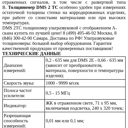
отраженных сигналов, в том числе с разверткой типа
В.
Толщиномер
DMS 2 TC
особенно удобен при измерениях
остаточной толщины стенки на корродированных изделиях,
при работе со слоистыми материалами или при высоких
температурах.
DMS 2TC толщиномер ультразвуковой с отображением А-
скана купить по лучшей цене! 8 (499) 495-46-92 Москва, 8
(846) 300-42-90 Самара. Доставка по РФ! Ультразвуковые
толщиномеры: большой выбор оборудования. Гарантия
качественной продукции от проверенных поставщиков!
ТЕХНИЧЕСКИЕ ДАННЫЕ
0,2 - 635 мм для DMS 2E - 0,66 - 635 мм
Диапазон
(зависит от преобразователя,
измерений:
материала, поверхности и температуры
изделия);
Скорость звука:
1000 - 9999 м/сек
Полоса частот
0,5 - 15 МГц
усилителя:
ЖК в отраженном свете, 71 х 95 мм,
Индикатор:
включаемая подсветка, 240 х 320 точек;
Разрешающая
способность
0,01 мм или 0,1 мм;
измерений: