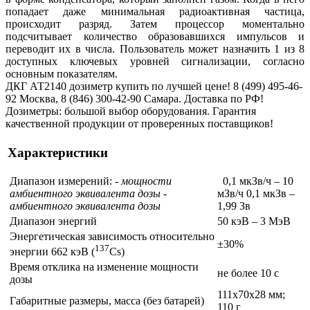
попадает даже минимальная радиоактивная частица,
происходит разряд. Затем процессор моментально
подсчитывает количество образовавшихся импульсов и
переводит их в числа. Пользователь может назначить 1 из 8
доступных ключевых уровней сигнализации, согласно
основным показателям.
ДКГ АТ2140 дозиметр купить по лучшей цене! 8 (499) 495-46-
92 Москва, 8 (846) 300-42-90 Самара. Доставка по РФ!
Дозиметры: большой выбор оборудования. Гарантия
качественной продукции от проверенных поставщиков!
Характеристики
Диапазон измерений:
- мощности
0,1 мкЗв/ч – 10
амбиентного эквивалента дозы
-
мЗв/ч 0,1 мкЗв –
амбиентного эквивалента дозы
1,99 Зв
Диапазон энергий
50 кэВ – 3 МэВ
Энергетическая зависимость относительно
±30%
137
энергии 662 кэВ (
Cs)
Время отклика на изменение мощности
не более 10 с
дозы
111x70x28 мм;
Габаритные размеры, масса (без батарей)
110 г