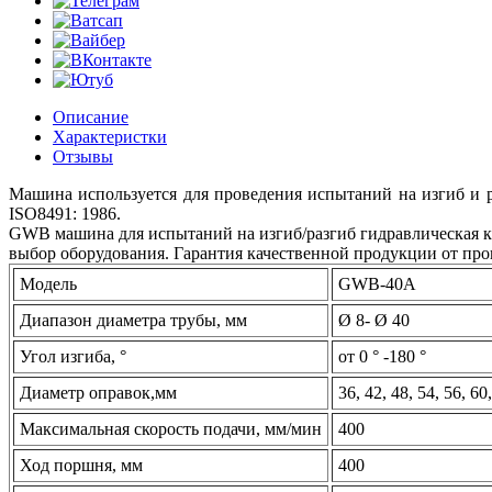
Описание
Характеристки
Отзывы
Машина используется для проведения испытаний на изгиб и 
ISO8491: 1986.
GWB машина для испытаний на изгиб/разгиб гидравлическая ку
выбор оборудования. Гарантия качественной продукции от пр
Модель
GWB-40A
Диапазон диаметра трубы, мм
Ø 8- Ø 40
Угол изгиба, °
от 0 ° -180 °
Диаметр оправок,мм
36, 42, 48, 54, 56, 60
Максимальная скорость подачи, мм/мин
400
Ход поршня, мм
400