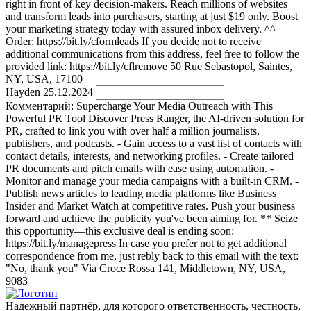
right in front of key decision-makers. Reach millions of websites
and transform leads into purchasers, starting at just $19 only. Boost
your marketing strategy today with assured inbox delivery. ^^
Order: https://bit.ly/cformleads If you decide not to receive
additional communications from this address, feel free to follow the
provided link: https://bit.ly/cflremove 50 Rue Sebastopol, Saintes,
NY, USA, 17100
Hayden
25.12.2024
Комментарий:
Supercharge Your Media Outreach with This
Powerful PR Tool Discover Press Ranger, the AI-driven solution for
PR, crafted to link you with over half a million journalists,
publishers, and podcasts. - Gain access to a vast list of contacts with
contact details, interests, and networking profiles. - Create tailored
PR documents and pitch emails with ease using automation. -
Monitor and manage your media campaigns with a built-in CRM. -
Publish news articles to leading media platforms like Business
Insider and Market Watch at competitive rates. Push your business
forward and achieve the publicity you've been aiming for. ** Seize
this opportunity—this exclusive deal is ending soon:
https://bit.ly/managepress In case you prefer not to get additional
correspondence from me, just rebly back to this email with the text:
"No, thank you" Via Croce Rossa 141, Middletown, NY, USA,
9083
Надежный партнёр, для которого ответственность, честность,