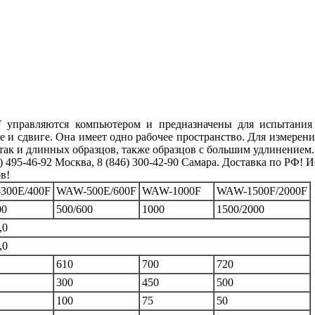
управляются компьютером и предназначены для испытания 
е и сдвиге. Она имеет одно рабочее пространство. Для измере
так и длинных образцов, также образцов с большим удлинением.
495-46-92 Москва, 8 (846) 300-42-90 Самара. Доставка по РФ!
в!
300E/400F
WAW-500E/600F
WAW-1000F
WAW-1500F/2000F
00
500/600
1000
1500/2000
,0
,0
610
700
720
300
450
500
100
75
50