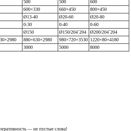
500
500
600
600×330
660×450
800×450
Ø13-40
Ø20-60
Ø20-80
0-30
0-40
0-60
Ø150
Ø150/204´204
Ø200/204´204
30×2980
880×630×2980
980×720×3530
1220×80×4180
3000
5000
8000
оперативность — не пустые слова!