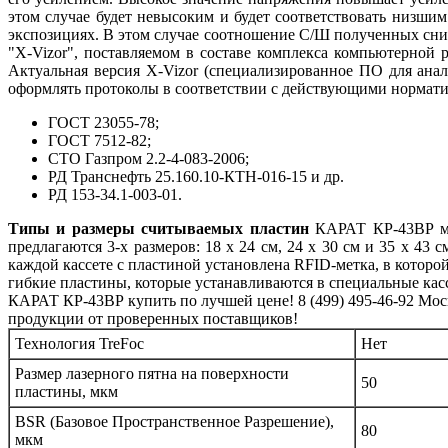
этом случае будет невысоким и будет соответствовать низши
экспозициях. В этом случае соотношение С/Ш полученных сним
"X-Vizor", поставляемом в составе комплекса компьютерной 
Актуальная версия X-Vizor (специализированное ПО для анал
оформлять протоколы в соответствии с действующими нормат
ГОСТ 23055-78;
ГОСТ 7512-82;
СТО Газпром 2.2-4-083-2006;
РД Транснефть 25.160.10-КТН-016-15 и др.
РД 153-34.1-003-01.
Типы и размеры считываемых пластин
КАРАТ КР-43ВР мож
предлагаются 3-х размеров: 18 х 24 см, 24 х 30 см и 35 х 4
каждой кассете с пластиной установлена RFID-метка, в котор
гибкие пластины, которые устанавливаются в специальные кас
КАРАТ КР-43ВР купить по лучшей цене! 8 (499) 495-46-92 Моск
продукции от проверенных поставщиков!
Технология TreFoc
Нет
Размер лазерного пятна на поверхности
50
пластины, мкм
BSR (Базовое Пространственное Разрешение),
80
мкм