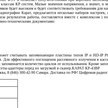
м классам КР систем. Малые значения напряжения, а значит, и 
ков будет высоким и будет соответствовать требованиям для на
радиографии Карат, предлагаются несколько наборов настроек
иза результатов работы, поставляется вместе с комплексом ) п
ивно-техническими документами:
ет считывать запоминающие пластины типов IP и HD-IP Plu
3 см. Для эффективного поглощения рассеянного излучения в к
ой запоминается количество циклов ее использования. Кроме зап
сеты-адаптеры перед их загрузкой в сканер.КАРАТ КР-43ВР
ва, 8 (846) 300-42-90 Самара. Доставка по РФ! Цифровая радио