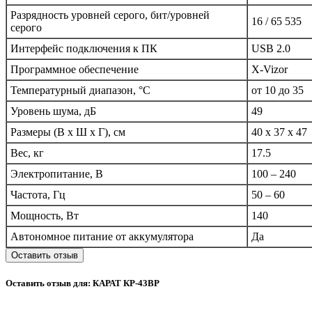
Разрядность уровней серого, бит/уровней
16 / 65 535
серого
Интерфейс подключения к ПК
USB 2.0
Программное обеспечение
X-Vizor
Температурный диапазон, °C
от 10 до 35
Уровень шума, дБ
49
Размеры (В х Ш х Г), см
40 x 37 x 47
Вес, кг
17.5
Электропитание, В
100 – 240
Частота, Гц
50 – 60
Мощность, Вт
140
Автономное питание от аккумулятора
Да
Оставить отзыв
Оставить отзыв для: КАРАТ КР-43ВР