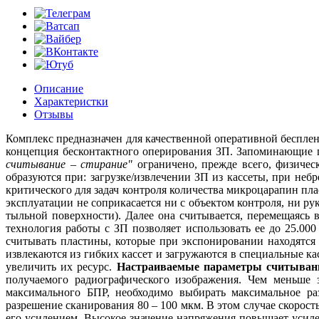
Описание
Характеристки
Отзывы
Комплекс предназначен для качественной оперативной беспле
концепция бесконтактного оперирования ЗП. Запоминающие п
считывание – стирание"
ограничено, прежде всего, физичес
образуются при: загрузке/извлечении ЗП из кассеты, при не
критического для задач контроля количества микроцарапин пл
эксплуатации не соприкасается ни с объектом контроля, ни ру
тыльной поверхности). Далее она считывается, перемещаясь 
технология работы с ЗП позволяет использовать ее до 25.000
считывать пластины, которые при экспонировании находятся
извлекаются из гибких кассет и загружаются в специальные к
увеличить их ресурс.
Настраиваемые параметры считыван
получаемого радиографического изображения. Чем меньше з
максимального БПР, необходимо выбирать максимальное ра
разрешение сканирования 80 – 100 мкм. В этом случае скорос
его усилением. Высокое значение напряжения повышает усил