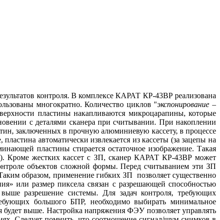
езультатов контроля. В комплексе КАРАТ КР-43ВР реализована
ользованы многократно. Количество циклов "
экспонирование –
оверхности пластины накапливаются микроцарапины, которые
сновении с деталями сканера при считывании. При накоплении
стин, заключенных в прочную алюминиевую кассету, в процессе
 пластина автоматически извлекается из кассеты (за зацепы на
оминающей пластины стирается остаточное изображение. Такая
раз). Кроме жестких кассет с ЗП, сканер КАРАТ КР-43ВР может
контроле объектов сложной формы. Перед считыванием эти ЗП
. Таким образом, применение гибких ЗП позволяет существенно
ия» или размер пиксела связан с разрешающей способностью
 выше разрешение системы. Для задач контроля, требующих
требующих большого БПР, необходимо выбирать минимальное
ля будет выше. Настройка напряжения ФЭУ позволяет управлять
ях. Следует помнить, что соотношение сигнал/шум снимков в