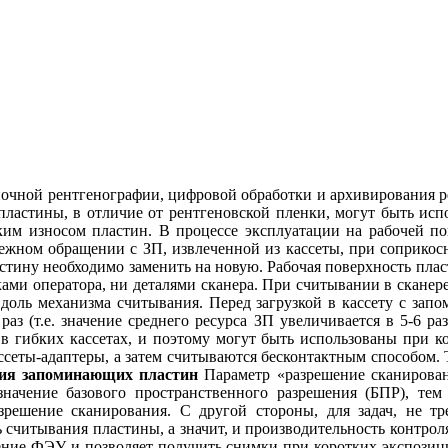
ночной рентгенографии, цифровой обработки и архивирования р
ластины, в отличие от рентгеновской пленки, могут быть исп
ким износом пластин. В процессе эксплуатации на рабочей п
брежном обращении с ЗП, извлеченной из кассеты, при соприко
астину необходимо заменить на новую. Рабочая поверхность пла
ками оператора, ни деталями сканера. При считывании в сканере,
вдоль механизма считывания. Перед загрузкой в кассету с зап
 раз (т.е. значение среднего ресурса ЗП увеличивается в 5-6 
 в гибких кассетах, и поэтому могут быть использованы при 
ассеты-адаптеры, а затем считываются бесконтактным способом
ия запоминающих пластин
Параметр «разрешение сканирован
начение базового пространственного разрешения (БПР), тем
зрешение сканирования. С другой стороны, для задач, не 
ть считывания пластины, а значит, и производительность контро
ение ФЭУ и позволяет получить снимки при коротких экспозици