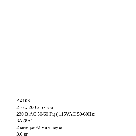
A410S
216 х 260 х 57 мм
230 В АС 50/60 Гц ( 115VAC 50/60Hz)
3A (8A)
2 мин раб/2 мин пауза
3.6 кг