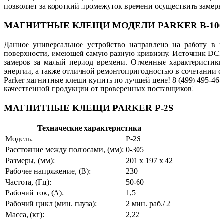
позволяет за короткий промежуток времени осуществить замер
МАГНИТНЫЕ КЛЕЩИ МОДЕЛИ PARKER B-10
Данное универсальное устройство направлено на работу в
поверхности, имеющей самую разную кривизну. Источник DC30
замеров за малый период времени. Отменные характеристи
энергии, а также отличной ремонтопригодностью в сочетании 
Parker магнитные клещи купить по лучшей цене! 8 (499) 495-4
качественной продукции от проверенных поставщиков!
МАГНИТНЫЕ КЛЕЩИ PARKER P-2S
Технические характеристики
Модель:
P-2S
Расстояние между полюсами, (мм):
0-305
Размеры, (мм):
201 х 197 х 42
Рабочее напряжение, (В):
230
Частота, (Гц):
50-60
Рабочий ток, (А):
1,5
Рабочий цикл (мин. пауза):
2 мин. раб./ 2
Масса, (кг):
2,22