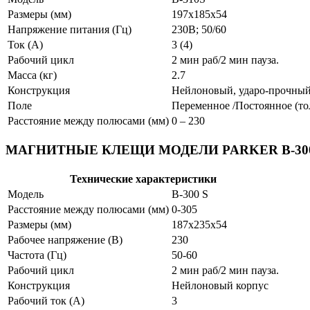
Размеры (мм)
197х185х54
Напряжение питания (Гц)
230В; 50/60
Ток (А)
3 (4)
Рабочий цикл
2 мин раб/2 мин пауза.
Масса (кг)
2.7
Конструкция
Нейлоновый, ударо-прочный
Поле
Переменное /Постоянное (то
Расстояние между полюсами (мм)
0 – 230
МАГНИТНЫЕ КЛЕЩИ МОДЕЛИ PARKER B-30
Технические характеристики
Модель
B-300 S
Расстояние между полюсами (мм)
0-305
Размеры (мм)
187х235х54
Рабочее напряжение (В)
230
Частота (Гц)
50-60
Рабочий цикл
2 мин раб/2 мин пауза.
Конструкция
Нейлоновый корпус
Рабочий ток (А)
3