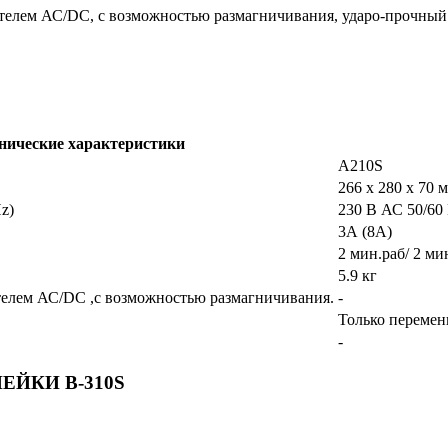
елем АС/DC, с возможностью размагничивания, ударо-прочный
нические характеристики
A210S
266 х 280 х 70 
z)
230 В АС 50/60
3А (8А)
2 мин.раб/ 2 ми
5.9 кг
елем АС/DC ,с возможностью размагничивания.
-
Только перемен
-
ЙКИ B-310S