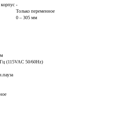
 корпус
-
Только переменное
0 – 305 мм
мм
 Гц (115VAC 50/60Hz)
н.пауза
ное