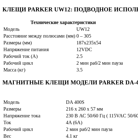
КЛЕЩИ PARKER UW12: ПОДВОДНОЕ ИСПО
Технические характеристики
Модель
UW12
Расстояние между полюсами (мм)
0 – 305
Размеры (мм)
187х235х54
Напряжение питания
12VDC
Рабочий ток (А)
2.5
Рабочий цикл
2 мин раб/2 мин пауза
Масса (кг)
3.5
МАГНИТНЫЕ КЛЕЩИ МОДЕЛИ PARKER DA-4
Модель
DA 400S
Размеры
216 х 260 х 57 мм
Напряжение тока
230 В АС 50/60 Гц ( 115VAC 50/6
Ток
4A (6A)
Рабочий цикл
2 мин раб/2 мин пауза
Вес
4.1 кг