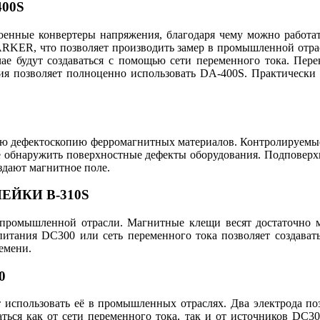
00S
енные конвертеры напряжения, благодаря чему можно работат
ARKER, что позволяет производить замер в промышленной отрас
ае будут создаваться с помощью сети переменного тока. Пер
ия позволяет полноценно использовать DA-400S. Практически
ю дефектоскопию ферромагнитных материалов. Контролируемые
е обнаружить поверхностные дефекты оборудования. Подповерх
здают магнитное поле.
ЙКИ B-310S
промышленной отрасли. Магнитные клещи весят достаточно мал
итания DC300 или сеть переменного тока позволяет создават
емени.
0
яет использовать её в промышленных отраслях. Два электрода п
аться как от сети переменного тока, так и от источников DC3