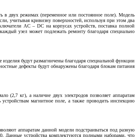
ь в двух режимах (переменное или постоянное поле). Модель
ли, учитывая кривизну поверхностей, используя при этом два
еключатели AС – DС на корпусах устройств, поставка полной
 каждый узел может подлежать ремонту благодаря специально
 изделия будут размагничены благодаря специальной функции
ностные дефекты будут обнаружены благодаря блокам питания
о (2,7 кг), а наличие двух электродов позволяет аппаратам
ь устройствам магнитное поле, а также проводить инспекцию
озволяют аппаратам данной модели подстраиваться под разную
00. Данные устройства комплектуются полными наборами, что