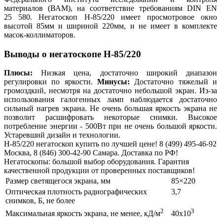
материалов (ВАМ), на соответствие требованиям DIN EN
25 580. Негатоскоп Н-85/220 имеет просмотровое окно
высотой 85мм и шириной 220мм, и не имеет в комплекте
масок-коллиматоров.
Выводы о негатоскопе Н-85/220
Плюсы:
Низкая цена, достаточно широкий диапазон
регулировки по яркости.
Минусы:
Достаточно тяжелый и
громоздкий, несмотря на достаточно небольшой экран. Из-за
использования галогенных ламп наблюдается достаточно
сильный нагрев экрана. Не очень большая яркость экрана не
позволит расшифровать некоторые снимки. Высокое
потребление энергии - 500Вт при не очень большой яркости.
Устаревший дизайн и технологии.
Н-85/220 негатоскоп купить по лучшей цене! 8 (499) 495-46-92
Москва, 8 (846) 300-42-90 Самара. Доставка по РФ!
Негатоскопы: большой выбор оборудования. Гарантия
качественной продукции от проверенных поставщиков!
Размер светящегося экрана, мм
85×220
Оптическая плотность радиографических
3,7
снимков, Б, не более
2
3
Максимальная яркость экрана, не менее, кД/м
40x10