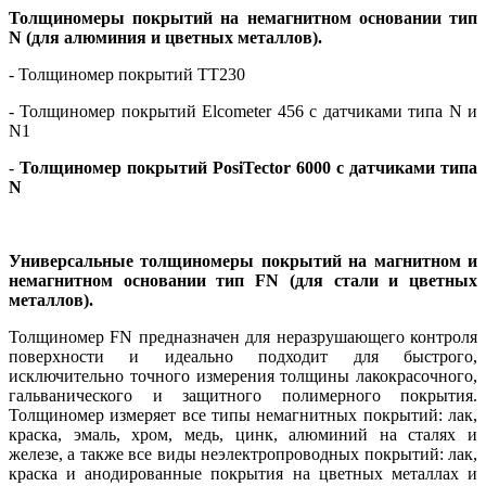
Толщиномеры покрытий на немагнитном основании тип
N
(для алюминия и цветных металлов).
- Толщиномер покрытий
TT
230
- Толщиномер покрытий Elcometer 456 с датчиками типа
N
и
N
1
-
Толщиномер покрытий
PosiTector
6000
с датчиками типа
N
Универсальные толщиномеры покрытий на магнитном и
немагнитном основании тип
FN
(для стали и цветных
металлов).
Толщиномер
FN
предназначен для неразрушающего контроля
поверхности и идеально подходит для быстрого,
исключительно точного измерения толщины лакокрасочного,
гальванического и защитного полимерного покрытия.
Толщиномер измеряет все типы немагнитных покрытий: лак,
краска, эмаль, хром, медь, цинк, алюминий на сталях и
железе, а также все виды неэлектропроводных покрытий: лак,
краска и анодированные покрытия на цветных металлах и