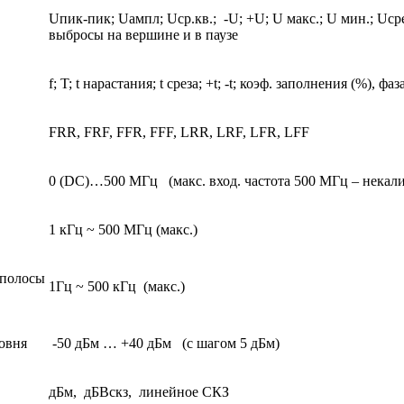
Uпик-пик; Uампл; Uср.кв.; -U; +U; U макс.; U мин.; Uср
выбросы на вершине и в паузе
f; T; t нарастания; t среза; +t; -t; коэф. заполнения (%), фаза
FRR, FRF, FFR, FFF, LRR, LRF, LFR, LFF
0 (DC)…500 МГц (макс. вход. частота 500 МГц – некал
1 кГц ~ 500 МГц (макс.)
 полосы
1Гц ~ 500 кГц (макс.)
овня
-50 дБм … +40 дБм (с шагом 5 дБм)
дБм, дБВскз, линейное СКЗ