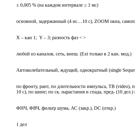
± 0,005 % (на каждом интервале ≥ 1 мс)
основной, задержанный (4 нс…10 с), ZOOM окна, самопис
Х – кан 1; Y – 3; разность фаз < >
любой из каналов, сеть, внеш. (Ext только в 2 кан. мод.)
Автоколебательный, ждущий, однократный (single Seque
по фронту, рант, по длительности импульса, ТВ (video)
10 с), по шине; по ск. нарастания и спада, пред- (10 дел.)
ФНЧ, ФВЧ, фильтр шума, АС (закр.), DC (откр.)
1 дел