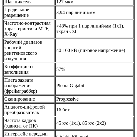
Шаг пикселя
127 мкм
Предельное
3,94 пар линий/мм
разрешение
Частотно-контрастная
>48% при 1 пар линий/мм (1х1),
характеристика MTF,
экран CsI
X‑Ray
Рабочий диапазон
энергий
40-160 кВ (пиковое напряжение)
рентгеновского
излучения
Коэффициент
57%
заполнения
Плата захвата
изображения
Pleora Gigabit
(фреймграббер)
Сканирование
Progressive
Аналого-цифровой
16 бит
преобразователь
Частота кадров
45 к/с (1х1), 85 к/с (2х2)
(зависит от ПК)
Интерфейс передачи
Gigabit Ethernet