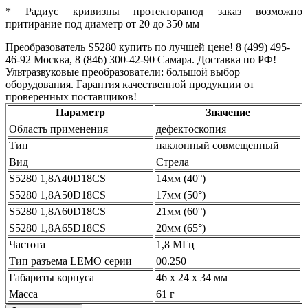
* Радиус кривизны протекторапод заказ возможно
притирание под диаметр от 20 до 350 мм
Преобразователь S5280 купить по лучшей цене! 8 (499) 495-
46-92 Москва, 8 (846) 300-42-90 Самара. Доставка по РФ!
Ультразвуковые преобразователи: большой выбор
оборудования. Гарантия качественной продукции от
проверенных поставщиков!
Параметр
Значение
Область применения
дефектоскопия
Тип
наклонный совмещенный
Вид
Стрела
S5280 1,8A40D18CS
14мм (40°)
S5280 1,8A50D18CS
17мм (50°)
S5280 1,8A60D18CS
21мм (60°)
S5280 1,8A65D18CS
20мм (65°)
Частота
1,8 МГц
Тип разъема LEMO серии
00.250
Габариты корпуса
46 х 24 х 34 мм
Масса
61 г