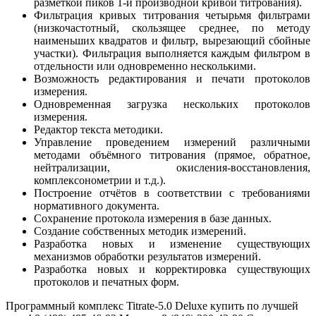
разметкой пиков 1-й производной кривой титрования).
Фильтрация кривых титрования четырьмя фильтрами
(низкочастотный, скользящее среднее, по методу
наименьших квадратов и фильтр, вырезающий сбойные
участки). Фильтрация выполняется каждым фильтром в
отдельности или одновременно несколькими.
Возможность редактирования и печати протоколов
измерения.
Одновременная загрузка нескольких протоколов
измерения.
Редактор текста методики.
Управление проведением измерений различными
методами объёмного титрования (прямое, обратное,
нейтрализации, окисления-восстановления,
комплексонометрии и т.д.).
Построение отчётов в соответствии с требованиями
нормативного ​документа.
Сохранение протокола измерения в базе данных.
Создание собственных методик измерений​.
Разработка новых и изменение существующих
механизмов обработки результатов измерений​.
Разработка новых и корректировка существующих
протоколов и печатных форм​.
Программный комплекс Titrate-5.0 Deluxe купить по лучшей