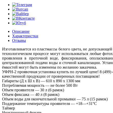
Описание
Характеристки
Отзывы
Изготавливается из пластмассы белого цвета, не допускающей
технологическом процессе могут использоваться любые фотох
проявления в проточной воде, фиксирования, ополаскиван
централизованной подачи воды и сточной канализации. Уста
ёмкостей могут быть изменены по желанию заказчика.
УФРН-2 проявочная установка купить по лучшей цене! 8 (499) 
качественной продукции от проверенных поставщиков!
Габариты (Д х Ш х В) — 610 х 890 х 1300 мм
Потребляемая мощность — не более 500 Вт
Объем проявителя — 30 л (6 рамок)
Объем фиксажа — 40 л (8 рамок)
Объем воды для окончательной промывки — 75 л (15 рамок)
Поддержание температуры проявителя — +18—+31°С
Таймер
Неактиничный фонарь