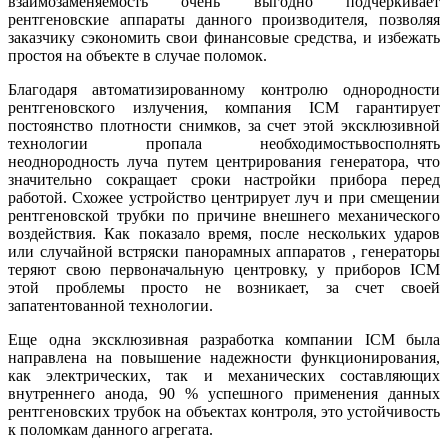
взаимозаменяемость очень выгодно подчеркивает
рентгеновские аппараты данного производителя, позволяя
заказчику сэкономить свои финансовые средства, и избежать
простоя на объекте в случае поломок.
Благодаря автоматизированному контролю однородности
рентгеновского излучения, компания ICM гарантирует
постоянство плотности снимков, за счет этой эксклюзивной
технологии пропала необходимостьвосполнять
неоднородность луча путем центрирования генератора, что
значительно сокращает сроки настройки прибора перед
работой. Схожее устройство центрирует луч и при смещении
рентгеновской трубки по причине внешнего механического
воздействия. Как показало время, после нескольких ударов
или случайной встряски панорамных аппаратов , генераторы
теряют свою первоначальную центровку, у приборов ICM
этой проблемы просто не возникает, за счет своей
запатентованной технологии.
Еще одна эксклюзивная разработка компании ICM была
направлена на повышение надежности функционирования,
как электрических, так и механических составляющих
внутреннего анода, 90 % успешного применения данных
рентгеновских трубок на объектах контроля, это устойчивость
к поломкам данного агрегата.