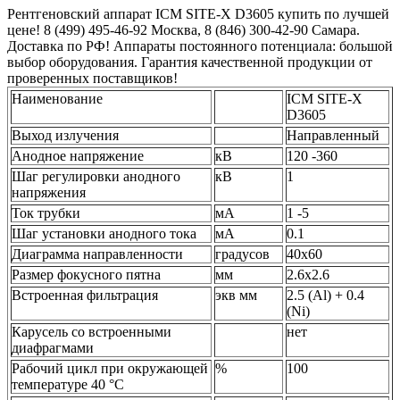
Рентгеновский аппарат ICM SITE-X D3605 купить по лучшей
цене! 8 (499) 495-46-92 Москва, 8 (846) 300-42-90 Самара.
Доставка по РФ! Аппараты постоянного потенциала: большой
выбор оборудования. Гарантия качественной продукции от
проверенных поставщиков!
Наименование
ICM SITE-X
D3605
Выход излучения
Направленный
Анодное напряжение
кВ
120 -360
Шаг регулировки анодного
кВ
1
напряжения
Ток трубки
мА
1 -5
Шаг установки анодного тока
мА
0.1
Диаграмма направленности
градусов
40x60
Размер фокусного пятна
мм
2.6x2.6
Встроенная фильтрация
экв мм
2.5 (Al) + 0.4
(Ni)
Карусель со встроенными
нет
диафрагмами
Рабочий цикл при окружающей
%
100
температуре 40 °С