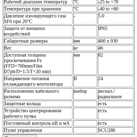
Рабочий диапазон температур
°C
-25 to +70
Температура при хранении
°C
-40 to +80
Давление изолирующего газа
-
5.0
SF6 при 20°C
Защита от внешних
-
IP65
воздействий
Габаритные размеры
мм
400 x 930
Вес
кг
46
Доступная толщина
мм
82
просвечивания Fe
(FFD=700mm/Film
D7pb/D=1.5/T=20 min)
Напряжение питания
В
24
охлаждающего вентилятора
Расположение кабельного
выбор
аксиал./
разъема
радиальное
Защитные кольца
есть
Устройство центрирования
есть
рабочего пучка
Постоянный контроль кВ и мА
есть
Пульт управления
SCU286