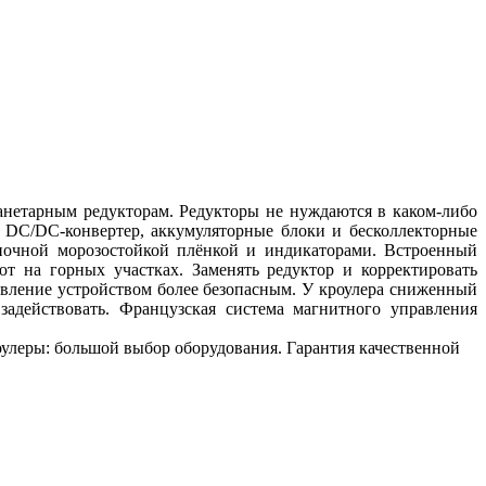
анетарным редукторам. Редукторы не нуждаются в каком-либо
, DC/DC-конвертер, аккумуляторные блоки и бесколлекторные
ночной морозостойкой плёнкой и индикаторами. Встроенный
т на горных участках. Заменять редуктор и корректировать
авление устройством более безопасным. У кроулера сниженный
адействовать. Французская система магнитного управления
роулеры: большой выбор оборудования. Гарантия качественной