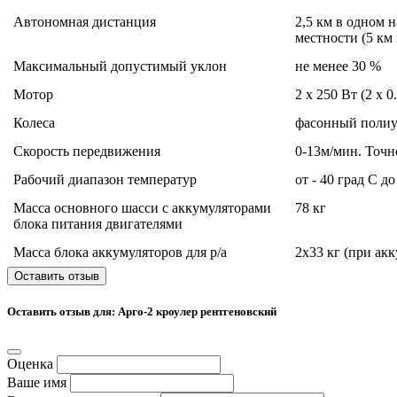
Автономная дистанция
2,5 км в одном 
местности (5 км
Максимальный допустимый уклон
не менее 30 %
Мотор
2 х 250 Вт (2 х 0.
Колеса
фасонный полиу
Скорость передвижения
0-13м/мин. Точн
Рабочий диапазон температур
от - 40 град С до
Масса основного шасси с аккумуляторами
78 кг
блока питания двигателями
Масса блока аккумуляторов для р/а
2x33 кг (при ак
Оставить отзыв
Оставить отзыв для: Арго-2 кроулер рентгеновский
Оценка
Ваше имя