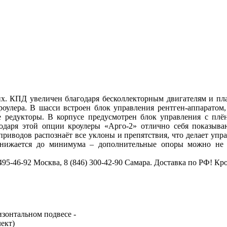
оих. КПД увеличен благодаря бесколлекторным двигателям и пл
оулера. В шасси встроен блок управления рентген-аппаратом
 редукторы. В корпусе предусмотрен блок управления с плё
годаря этой опции кроулеры «Арго-2» отлично себя показываю
приводов распознаёт все уклоны и препятствия, что делает упр
 снижается до минимума – дополнительные опоры можно не з
495-46-92 Москва, 8 (846) 300-42-90 Самара. Доставка по РФ! К
изонтальном подвесе -
ект)