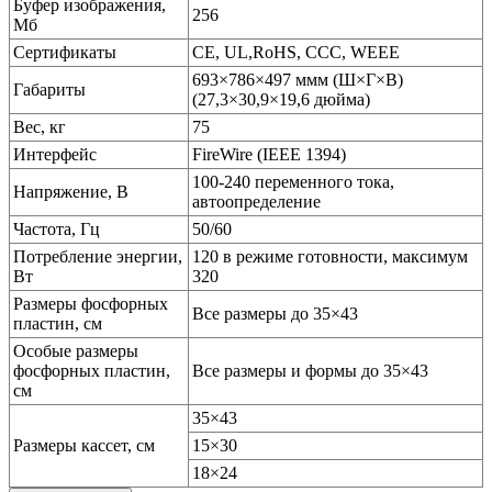
Буфер изображения,
256
Мб
Сертификаты
CE, UL,RoHS, CCC, WEEE
693×786×497 ммм (Ш×Г×В)
Габариты
(27,3×30,9×19,6 дюйма)
Вес, кг
75
Интерфейс
FireWire (IEEE 1394)
100-240 переменного тока,
Напряжение, В
автоопределение
Частота, Гц
50/60
Потребление энергии,
120 в режиме готовности, максимум
Вт
320
Размеры фосфорных
Все размеры до 35×43
пластин, см
Особые размеры
фосфорных пластин,
Все размеры и формы до 35×43
см
35×43
Размеры кассет, см
15×30
18×24