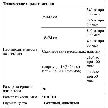
Технические характеристики
54/час при
100 мкм
35×43 см
27/час при
50 мкм
80/час при
100 мкм
18×24 см
40/час при
50 мкм
Производительность
Сканирование нескольких пластин
(кассет/час)
216/час
при 100
мкм
например, 4×(6×24 см)
или 4×(4,5×10 дюймов)
108/час
при 50
мкм
Размер лазерного
30
пятна, мкм
Размер пикселя, мкм
50 и 100
Глубина цвета
16-битный, линейный