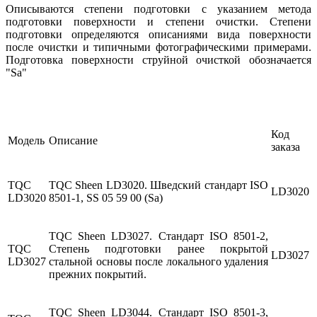
Описываются степени подготовки с указанием метода
подготовки поверх­ности и степени очистки. Степени
подготовки определяются описаниями вида поверхности
после очистки и типичными фотографическими примерами.
Подготовка поверхности струйной очисткой обозначается
"Sa"
Код
Модель
Описание
заказа
TQC
TQC Sheen LD3020. Шведский стандарт ISO
LD3020
LD3020
8501-1, SS 05 59 00 (Sa)
TQC Sheen LD3027. Стандарт ISO 8501-2,
TQC
Степень подготовки ранее покрытой
LD3027
LD3027
стальной основы после локального удаления
прежних покрытий.
TQC Sheen LD3044. Стандарт ISO 8501-3,