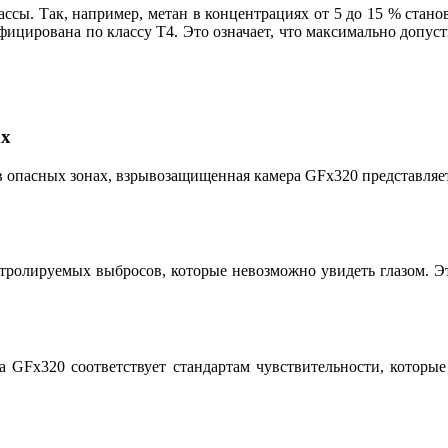
ссы. Так, например, метан в концентрациях от 5 до 15 % стано
ицирована по классу T4. Это означает, что максимально допуст
ах
в опасных зонах, взрывозащищенная камера GFx320 представля
ролируемых выбросов, которые невозможно увидеть глазом. Это
ера GFx320 соответствует стандартам чувствительности, кото