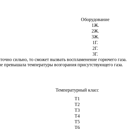
Оборудование
1Ж.
2Ж.
3Ж.
1Г.
2Г.
3Г.
точно сильно, то сможет вызвать воспламенение горючего газа.
 не превышала температуры возгорания присутствующего газа.
Температурный класс
T1
T2
T3
T4
T5
T6