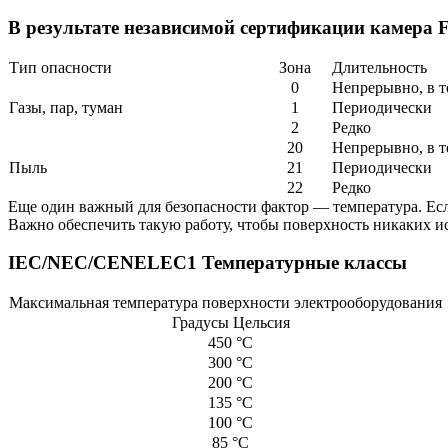
В результате независимой сертификации камера F
Тип опасности
Зона
Длительность
0
Непрерывно, в т
Газы, пар, туман
1
Периодически
2
Редко
20
Непрерывно, в т
Пыль
21
Периодически
22
Редко
Еще один важный для безопасности фактор — температура. Если
Важно обеспечить такую работу, чтобы поверхность никаких и
IEC/NEC/CENELEC1 Температурные классы
Максимальная температура поверхности электрооборудования
Градусы Цельсия
450 °C
300 °C
200 °C
135 °C
100 °C
85 °C