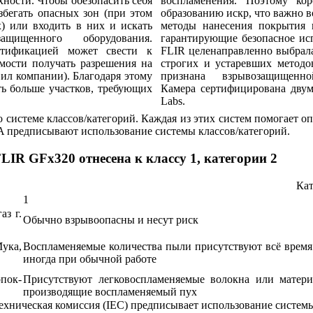
хности. Чтобы обезопасить себя
воспламенения. Поэтому ко
избегать опасных зон (при этом
образованию искр, что важно 
х) или входить в них и искать
методы нанесения покрытия 
щищенного оборудования.
гарантирующие безопасное ис
ртификацией может свести к
FLIR целенаправленно выбрал
мости получать разрешения на
строгих и устаревших методо
вил компании). Благодаря этому
признана взрывозащищенно
ть больше участков, требующих
Камера сертифицирована дву
Labs.
 системе классов/категорий. Каждая из этих систем помогает оп
 предписывают использование системы классов/категорий.
LIR GFx320 отнесена к классу 1, категории 2
Кат
1
аз г.
Обычно взрывоопасны и несут риск
Мука,
Воспламеняемые количества пыли присутствуют всё время
иногда при обычной работе
пок-
Присутствуют легковоспламеняемые волокна или матери
производящие воспламеняемый пух
хническая комиссия (IEC) предписывает использование системы