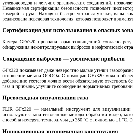
углеводородов и летучих органических соединений, позволяет
Независимая сертификация безопасности позволяет инспектор
камерой в руке. Находя и быстро устраняя утечки, ваша 
реализована передовая технология, которая позволяет примен
Сертификация для использования в опасных зон
Камера GFx320 признана взрывозащищенной согласно резул
обнаружения неконтролируемых выбросов в нефтегазовой отрас
Сокращение выбросов — увеличение прибыли
GFx320 показывает даже невероятно малые утечки газообразн
отношении метана OOOOa. С помощью GFx320 можно обследов
добавлению геотегов можно вести обязательную отчетность бе
газа и прибыли, улучшите соблюдение нормативных требовани
Превосходная визуализация газа
FLIR GFx320 — идеальный инструмент для визуализации у
используются запатентованные методы обработки видео, кот
способна измерять температуры до 350 °C с точностью ±1 °C. 
Инновационная эргономичная конструкция