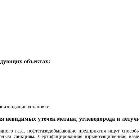
едующих объектах:
роизводящие установки.
 невидимых утечек метана, углеводорода и летуч
дного газа, нефтегазодобывающие предприятия ищут способ
фным санкциям. Сертифицированная взрывозащищенная каме