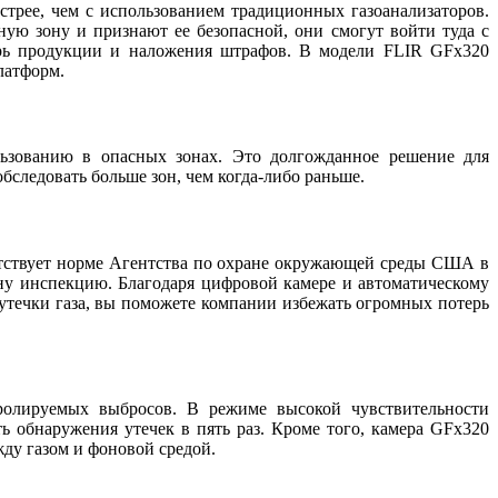
ыстрее, чем с использованием традиционных газоанализаторов.
ную зону и признают ее безопасной, они смогут войти туда с
ерь продукции и наложения штрафов. В модели FLIR GFx320
латформ.
льзованию в опасных зонах. Это долгожданное решение для
следовать больше зон, чем когда-либо раньше.
ветствует норме Агентства по охране окружающей среды США в
у инспекцию. Благодаря цифровой камере и автоматическому
 утечки газа, вы поможете компании избежать огромных потерь
ролируемых выбросов. В режиме высокой чувствительности
 обнаружения утечек в пять раз. Кроме того, камера GFx320
жду газом и фоновой средой.