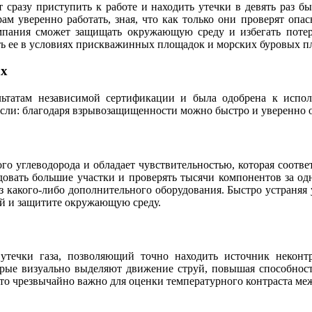
 сразу приступить к работе и находить утечки в девять раз б
ам уверенно работать, зная, что как только они проверят опас
компания сможет защищать окружающую среду и избегать пот
ять ее в условиях прискважинных площадок и морских буровых п
ах
ьтатам независимой сертификации и была одобрена к испо
ли: благодаря взрывозащищенности можно быстро и уверенно об
ого углеводорода и обладает чувствительностью, которая соот
ать большие участки и проверять тысячи компонентов за одн
з какого-либо дополнительного оборудования. Быстро устраняя
й и защитите окружающую среду.
течки газа, позволяющий точно находить источник неконт
орые визуально выделяют движение струй, повышая способность
Это чрезвычайно важно для оценки температурного контраста ме