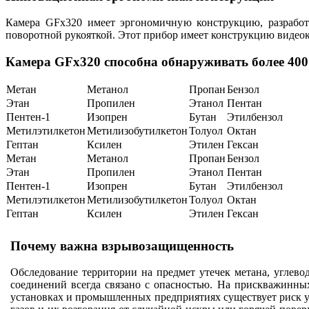
Камера GFx320 имеет эргономичную конструкцию, разработ
поворотной рукояткой. Этот прибор имеет конструкцию видеока
Камера GFx320 способна обнаруживать более 400
Метан
Метанол
Пропан
Бензол
Этан
Пропилен
Этанол
Пентан
Пентен-1
Изопрен
Бутан
Этилбензол
Метилэтилкетон
Метилизобутилкетон
Толуол
Октан
Гептан
Ксилен
Этилен
Гексан
Метан
Метанол
Пропан
Бензол
Этан
Пропилен
Этанол
Пентан
Пентен-1
Изопрен
Бутан
Этилбензол
Метилэтилкетон
Метилизобутилкетон
Толуол
Октан
Гептан
Ксилен
Этилен
Гексан
Почему важна взрывозащищенность
Обследование территории на предмет утечек метана, углево
соединений всегда связано с опасностью. На прискважинны
установках и промышленных предприятиях существует риск у