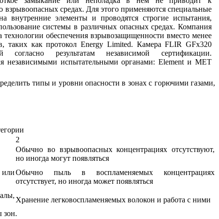
роткое замыкание или неполадка в нем не приводит к
во взрывоопасных средах. Для этого применяются специальные
на внутренние элементы и проводятся строгие испытания,
пользование системы в различных опасных средах. Компания
а технологии обеспечения взрывозащищенности вместо менее
в, таких как протокол Energy Limited. Камера FLIR GFx320
й согласно результатам независимой сертификации.
мя независимыми испытательными органами: Element и MET
ределить типы и уровни опасности в зонах с горючими газами,
егории
2
Обычно во взрывоопасных концентрациях отсутствуют,
но иногда могут появляться
 или
Обычно пыль в воспламеняемых концентрациях
отсутствует, но иногда может появляться
алы,
Хранение легковоспламеняемых волокон и работа с ними
 зон.