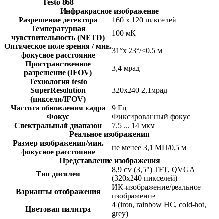
Testo 868
Инфракрасное изображение
Разрешение детектора
160 x 120 пикселей
Температурная
100 мК
чувствительность (NETD)
Оптическое поле зрения / мин.
31°x 23°/<0.5 м
фокусное расстояние
Пространственное
3,4 мрад
разрешение (IFOV)
Технология testo
SuperResolution
320х240 2,1мрад
(пиксели/IFOV)
Частота обновления кадра
9 Гц
Фокус
Фиксированный фокус
Спектральный диапазон
7.5 ... 14 мкм
Реальное изображения
Размер изображения/мин.
не менее 3,1 МП/0,5 м
фокусное расстояние
Представление изображения
8,9 см (3,5") TFT, QVGA
Тип дисплея
(320х240 пикселей)
ИК-изображение/реальное
Варианты отображения
изображение
4 (iron, rainbow HC, cold-hot,
Цветовая палитра
grey)