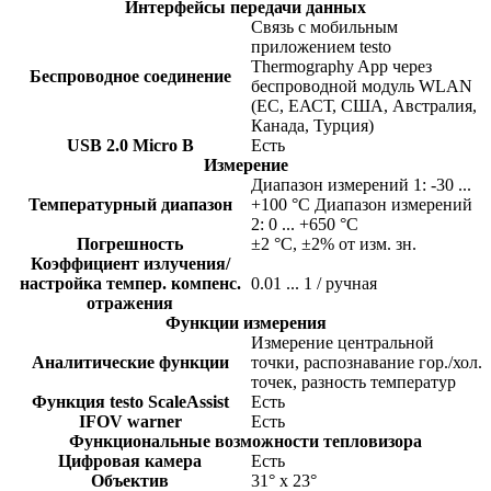
Интерфейсы передачи данных
Связь с мобильным
приложением testo
Thermography App через
Беспроводное соединение
беспроводной модуль WLAN
(ЕС, ЕАСТ, США, Австралия,
Канада, Турция)
USB 2.0 Micro B
Есть
Измерение
Диапазон измерений 1: -30 ...
Температурный диапазон
+100 °C Диапазон измерений
2: 0 ... +650 °C
Погрешность
±2 °C, ±2% от изм. зн.
Коэффициент излучения/
настройка темпер. компенс.
0.01 ... 1 / ручная
отражения
Функции измерения
Измерение центральной
Аналитические функции
точки, распознавание гор./хол.
точек, разность температур
Функция testo ScaleAssist
Есть
IFOV warner
Есть
Функциональные возможности тепловизора
Цифровая камера
Есть
Объектив
31° x 23°