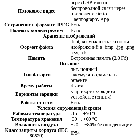
через USB или по
беспроводной связи через
Потоковое видео
приложение testo
Thermography App
Сохранение в формате JPEG
Есть
Полноэкранный режим
Есть
Хранение изображений
.bmt; возможность экспорта
Формат файла
изображений в .bmp, .jpg, .png,
.csv, .xls
Память
Встроенная память (2,8 Гб)
Питание
лит.-ионный
Тип батареи
аккумулятор,замена на
объекте
Время работы
4 часа
в приборе / зарядном
Варианты зарядки
устройстве (опция)
Работа от сети
Есть
Условия окружающей среды
Рабочая температура
-15 ... +50 °C
Температура хранения
-30 ... +60 °C
Влажность воздуха
+20 ... +80% без конденсации
Класс защиты корпуса (IEC
IP54
60529)