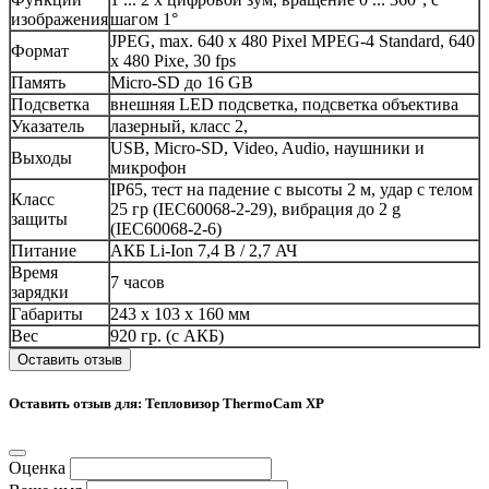
изображения
шагом 1°
JPEG, max. 640 x 480 Pixel MPEG-4 Standard, 640
Формат
x 480 Pixe, 30 fps
Память
Micro-SD до 16 GB
Подсветка
внешняя LED подсветка, подсветка объектива
Указатель
лазерный, класс 2,
USB, Micro-SD, Video, Audio, наушники и
Выходы
микрофон
IP65, тест на падение с высоты 2 м, удар с телом
Класс
25 гр (IEC60068-2-29), вибрация до 2 g
защиты
(IEC60068-2-6)
Питание
АКБ Li-Ion 7,4 В / 2,7 АЧ
Время
7 часов
зарядки
Габариты
243 x 103 x 160 мм
Вес
920 гр. (с АКБ)
Оставить отзыв
Оставить отзыв для: Тепловизор ThermoCam XP
Оценка