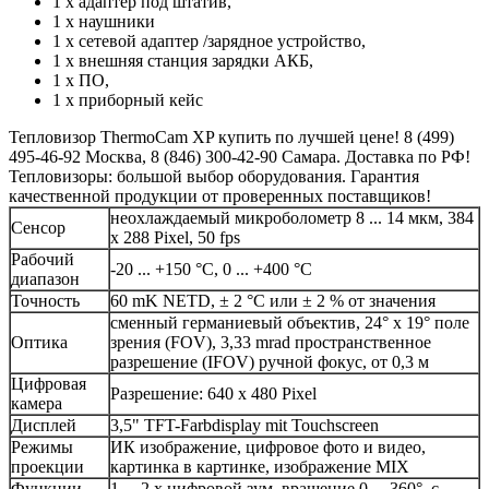
1 x адаптер под штатив,
1 x наушники
1 x сетевой адаптер /зарядное устройство,
1 x внешняя станция зарядки АКБ,
1 x ПО,
1 x приборный кейс
Тепловизор ThermoCam XP купить по лучшей цене! 8 (499)
495-46-92 Москва, 8 (846) 300-42-90 Самара. Доставка по РФ!
Тепловизоры: большой выбор оборудования. Гарантия
качественной продукции от проверенных поставщиков!
неохлаждаемый микроболометр 8 ... 14 мкм, 384
Сенсор
x 288 Pixel, 50 fps
Рабочий
-20 ... +150 °C, 0 ... +400 °C
диапазон
Точность
60 mK NETD, ± 2 °C или ± 2 % от значения
сменный германиевый объектив, 24° x 19° поле
Оптика
зрения (FOV), 3,33 mrad пространственное
разрешение (IFOV) ручной фокус, от 0,3 м
Цифровая
Разрешение: 640 x 480 Pixel
камера
Дисплей
3,5" TFT-Farbdisplay mit Touchscreen
Режимы
ИК изображение, цифровое фото и видео,
проекции
картинка в картинке, изображение MIX
Функции
1 ... 2 x цифровой зум, вращение 0 ... 360°, с