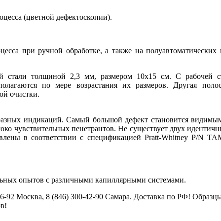
оцесса (цветной дефектоскопии).
оцесса при ручной обработке, а также на полуавтоматических 
ей стали толщиной 2,3 мм, размером 10х15 см. С рабочей 
полагаются по мере возрастания их размеров. Другая поло
ой очистки.
бразных индикаций. Самый большой дефект становится видимым
око чувствительных пенетрантов. Не существует двух идентичны
овлены в соответствии с спецификацией Pratt-Whitney P/N TA
ельных опытов с различными капиллярными системами.
46-92 Москва, 8 (846) 300-42-90 Самара. Доставка по РФ! Образ
в!