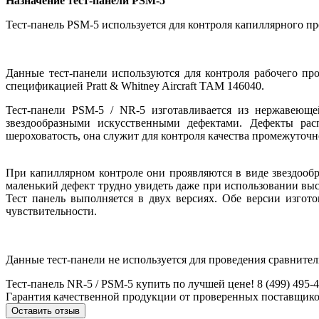
Назначение тест-панели PSM-5
Тест-панель PSM-5 используется для контроля капиллярного пр
Данные тест-панели используются для контроля рабочего пр
спецификацией Pratt & Whitney Aircraft TAM 146040.
Тест-панели PSM-5 / NR-5 изготавливается из нержавеющ
звездообразными искусственными дефектами. Дефекты рас
шероховатость, она служит для контроля качества промежуточн
При капиллярном контроле они проявляются в виде звездоо
маленький дефект трудно увидеть даже при использовании выс
Тест панель выполняется в двух версиях. Обе версии изгот
чувствительности.
Данные тест-панели не используется для проведения сравнит
Тест-панель NR-5 / PSM-5 купить по лучшей цене! 8 (499) 495-
Гарантия качественной продукции от проверенных поставщико
Оставить отзыв