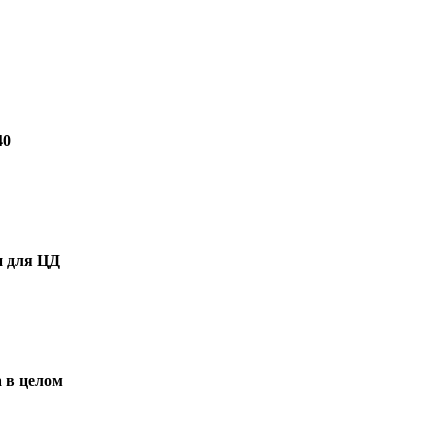
40
н для ЦД
 в целом