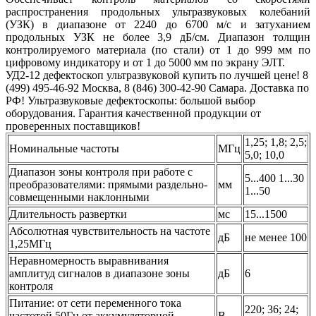
распространения продольных ультразвуковых колебаний
(УЗК) в диапазоне от 2240 до 6700 м/с и затуханием
продольных УЗК не более 3,9 дБ/см. Диапазон толщин
контролируемого материала (по стали) от 1 до 999 мм по
цифровому индикатору и от 1 до 5000 мм по экрану ЭЛТ.
УД2-12 дефектоскоп ультразвуковой купить по лучшей цене! 8
(499) 495-46-92 Москва, 8 (846) 300-42-90 Самара. Доставка по
РФ! Ультразвуковые дефектоскопы: большой выбор
оборудования. Гарантия качественной продукции от
проверенных поставщиков!
1,25; 1,8; 2,5;
Номинальные частоты
МГц
5,0; 10,0
Диапазон зоны контроля при работе с
5...400 1...30
преобразователями: прямыми раздельно-
мм
1...50
совмещенными наклонными
Длительность развертки
мс
15...1500
Абсолютная чувствительность на частоте
дБ
не менее 100
1,25МГц
Неравномерность выравнивания
амплитуд сигналов в диапазоне зоны
дБ
6
контроля
Питание: от сети переменного тока
220; 36; 24;
частотой 50Гц от аккумуляторной
В