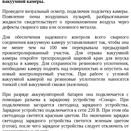
вакуумной камеры.
Проведите визуальный осмотр, подключив подсветку камеры.
Появление пены воздушных пузырей, разбрызгивание
жидкости свидетельствует о проникновении воздуха через
дефекты сварного шва или основного металла.
Для обеспечения надежного контроля всего сварного
соединения вакуумную камеру устанавливают так, чтобы она
не менее чем на 100 мм перекрывала предыдущий
проконтролированный участок. Для отрыва вакуумной
камеры откройте трехпроходной шаровой кран для впуска
воздуха в камеру. Для сохранности резинового уплотнения,
необходимо камеру поднять над поверхностью и опустить на
новый контролируемый участок. При работе с угловой
вакуумной камерой на резиновые уплотнители наносится
тонкий слой вакуумной смазки (вазелина).
При разряде аккумуляторной батареи она подключается с
помощью разъема к зарядному устройству «Сонар». При
подключении загорается светодиод зарядного устройства.
Зарядное устройство подключается к сети 220 В. При этом оба
светодиода светятся красным цветом. По окончании зарядки
светодиод зарядного устройства светится зеленым цветом
(готов), после чего зарядное устройства следует отключить от