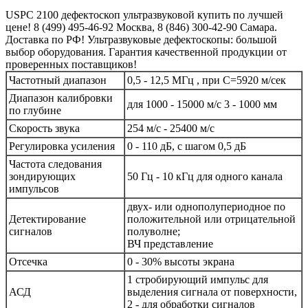
USPC 2100 дефектоскоп ультразвуковой купить по лучшей
цене! 8 (499) 495-46-92 Москва, 8 (846) 300-42-90 Самара.
Доставка по РФ! Ультразвуковые дефектоскопы: большой
выбор оборудования. Гарантия качественной продукции от
проверенных поставщиков!
Частотный диапазон
0,5 - 12,5 МГц , при С=5920 м/сек
Диапазон калибровки
для 1000 - 15000 м/с 3 - 1000 мм
по глубине
Скорость звука
254 м/с - 25400 м/с
Регулировка усиления
0 - 110 дБ, с шагом 0,5 дБ
Частота следования
зондирующих
50 Гц - 10 кГц для одного канала
импульсов
двух- или однополупериодное по
Детектирование
положительной или отрицательной
сигналов
полуволне;
ВЧ представление
Отсечка
0 - 30% высоты экрана
1 стробирующий импульс для
АСД
выделения сигнала от поверхности,
2 - для обработки сигналов