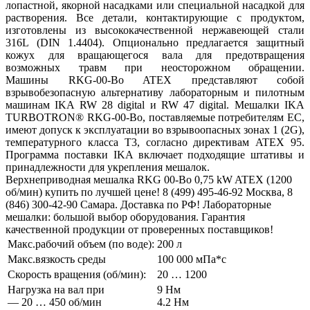
лопастной, якорной насадками или специальной насадкой для
растворения. Все детали, контактирующие с продуктом,
изготовлены из высококачественной нержавеющей стали
316L (DIN 1.4404). Опционально предлагается защитный
кожух для вращающегося вала для предотвращения
возможных травм при неосторожном обращении.
Машины RKG-00-Bo ATEX представляют собой
взрывобезопасную альтернативу лабораторным и пилотным
машинам IKA RW 28 digital и RW 47 digital. Мешалки IKA
TURBOTRON® RKG-00-Bo, поставляемые потребителям ЕС,
имеют допуск к эксплуатации во взрывоопасных зонах 1 (2G),
температурного класса Т3, согласно директивам ATEX 95.
Программа поставки IKA включает подходящие штативы и
принадлежности для укрепления мешалок.
Верхнеприводная мешалка RKG 00-Bo 0,75 kW ATEX (1200
об/мин) купить по лучшей цене! 8 (499) 495-46-92 Москва, 8
(846) 300-42-90 Самара. Доставка по РФ! Лабораторные
мешалки: большой выбор оборудования. Гарантия
качественной продукции от проверенных поставщиков!
Макс.рабочий объем (по воде):
200 л
Макс.вязкость среды
100 000 мПа*с
Скорость вращения (об/мин):
20 … 1200
Нагрузка на вал при
9 Нм
— 20 … 450 об/мин
4.2 Нм