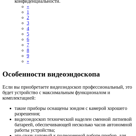
конфиденциальности.
«
1
2
3
4
5
6
7
8
9
»
Особенности видеоэндоскопа
Если вы приобретаете видеоэндоскоп профессиональный, это
будет устройство с максимальным функционалом и
комплектацией:
такие приборы оснащены зондом с камерой хорошего
разрешения;
видеоэндоскоп технический наделен сменной литиевой
батареей, обеспечивающей несколько часов автономной
работы устройства;
это сразу готовый к полноценной работе прибор, для