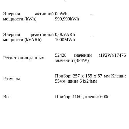
Энергия активной
0mWh –
мощности (kWh)
999,999kWh
Энергия реактивной
0,0kVARh –
мощности (kVARh)
1000MWh
52428 значений (1Р2W)/17476
Регистрация данных
значений (3P4W)
Прибор: 257 x 155 x 57 мм Клещи:
Размеры
55мм, шина 64х24мм
Вес
Прибор: 1160г, клещи: 600г