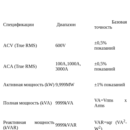
Базовая
Спецификации
Диапазон
точность
±0,5%
ACV (True RMS)
600V
показаний
100A,1000A,
±0,5%
ACA (True RMS)
3000A
показаний
Активная мощность (kW)
9,999MW
±1% показаний
VA=Vrms x
Полная мощность (kVA)
9999kVA
Arms
2
Реактивная мощность
VAR=sqr (VA
-
9999kVAR
(kVAR)
2
W
)