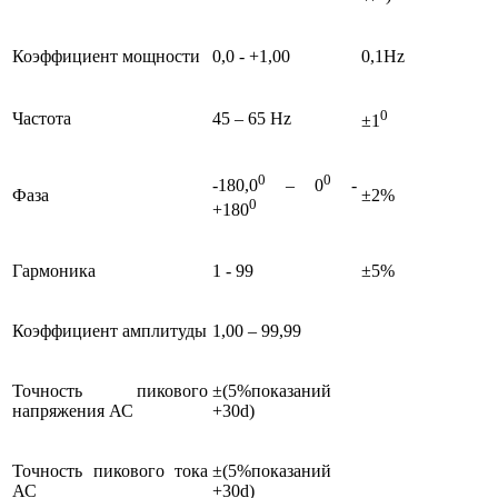
Коэффициент мощности
0,0 - +1,00
0,1Hz
0
Частота
45 – 65 Hz
±1
0
0
-180,0
– 0
-
Фаза
±2%
0
+180
Гармоника
1 - 99
±5%
Коэффициент амплитуды
1,00 – 99,99
Точность пикового
±(5%показаний
напряжения АС
+30d)
Точность пикового тока
±(5%показаний
АС
+30d)