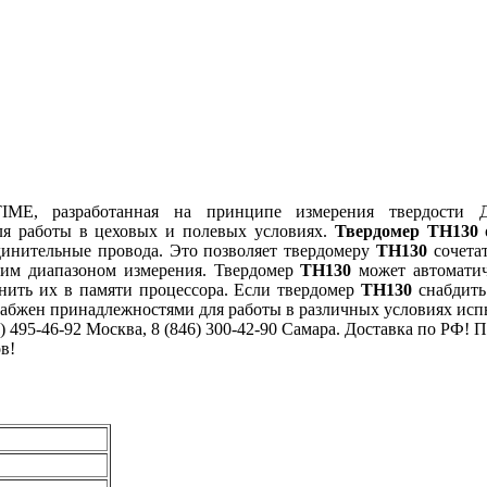
ME, разработанная на принципе измерения твердости 
ля работы в цеховых и полевых условиях.
Твердомер TH130
о
динительные провода. Это позволяет твердомеру
TH130
сочета
им диапазоном измерения. Твердомер
TH130
может автоматич
нить их в памяти процессора. Если твердомер
TH130
снабдить
абжен принадлежностями для работы в различных условиях исп
 495-46-92 Москва, 8 (846) 300-42-90 Самара. Доставка по РФ!
в!