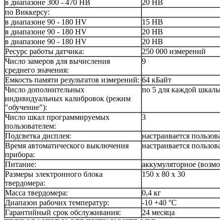
в диапазоне 300 - 470 HB
20 HB
по Виккерсу:
в диапазоне 90 - 180 HV
15 HB
в диапазоне 90 - 180 HV
20 HB
в диапазоне 90 - 180 HV
20 HB
Ресурс работы датчика:
250 000 измерений
Число замеров для вычисления
9
среднего значения:
Емкость памяти результатов измерений:
64 кБайт
Число дополнительных
по 5 для каждой шкал
индивидуальных калибровок (режим
"обучение"):
Число шкал программируемых
3
пользователем:
Подсветка дисплея:
настраивается пользов
Время автоматического выключения
настраивается пользов
прибора:
Питание:
аккумуляторное (возмо
Размеры электронного блока
150 х 80 х 30
твердомера:
Масса твердомера:
0,4 кг
Диапазон рабочих температур:
-10 +40 °С
Гарантийный срок обслуживания:
24 месяца