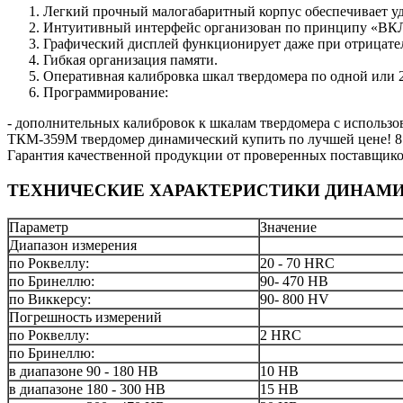
Легкий прочный малогабаритный корпус обеспечивает уд
Интуитивный интерфейс организован по принципу «
Графический дисплей функционирует даже при отрицател
Гибкая организация памяти.
Оперативная калибровка шкал твердомера по одной или 2
Программирование:
- дополнительных калибровок к шкалам твердомера с использов
ТКМ-359М твердомер динамический купить по лучшей цене! 8 (
Гарантия качественной продукции от проверенных поставщико
ТЕХНИЧЕСКИЕ ХАРАКТЕРИСТИКИ ДИНАМИ
Параметр
Значение
Диапазон измерения
по Роквеллу:
20 - 70 HRC
по Бринеллю:
90- 470 HB
по Виккерсу:
90- 800 HV
Погрешность измерений
по Роквеллу:
2 HRC
по Бринеллю:
в диапазоне 90 - 180 HB
10 HB
в диапазоне 180 - 300 HB
15 HB