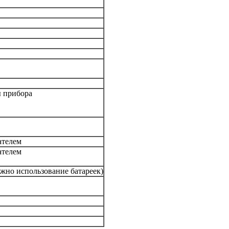
ы прибора
ателем
ателем
жно использование батареек)