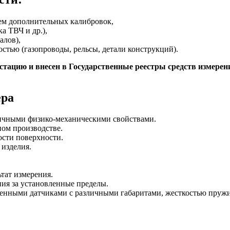
ем дополнительных калибровок,
а ТВЧ и др.),
алов),
стью (газопроводы, рельсы, детали конструкций).
ацию и внесен в Государственные реестры средств измерени
ера
ичными физико-механическими свойствами.
ом производстве.
ости поверхности.
 изделия.
тат измерения.
ния за установленные пределы.
енными датчиками с различными габаритами, жесткостью пруж