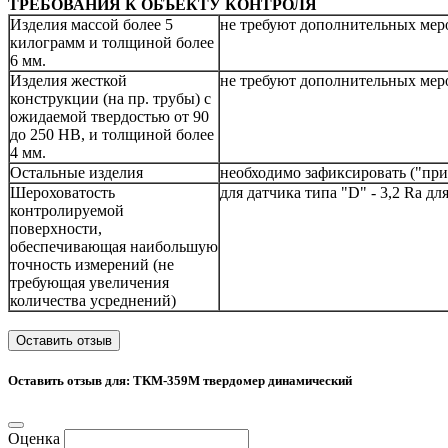
ТРЕБОВАНИЯ К ОБЪЕКТУ КОНТРОЛЯ
Изделия массой более 5
не требуют дополнительных мер
килограмм и толщиной более
6 мм.
Изделия жесткой
не требуют дополнительных мер
конструкции (на пр. трубы) с
ожидаемой твердостью от 90
до 250 НВ, и толщиной более
4 мм.
Остальные изделия
необходимо зафиксировать ("пр
Шероховатость
для датчика типа "D" - 3,2 Ra дл
контролируемой
поверхности,
обеспечивающая наибольшую
точность измерений (не
требующая увеличения
количества усреднений)
Оставить отзыв
Оставить отзыв для: ТКМ-359М твердомер динамический
Оценка