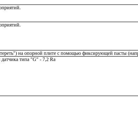
оприятий.
оприятий.
итереть") на опорной плите с помощью фиксирующей пасты (н
я датчика типа "G" - 7,2 Ra