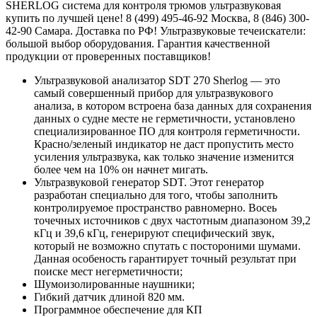
SHERLOG система для контроля трюмов ультразвуковая
купить по лучшей цене! 8 (499) 495-46-92 Москва, 8 (846) 300-
42-90 Самара. Доставка по РФ! Ультразвуковые течеискатели:
большой выбор оборудования. Гарантия качественной
продукции от проверенных поставщиков!
Ультразвуковой анализатор SDT 270 Sherlog — это
самый совершенный прибор для ультразвукового
анализа, в котором встроена база данных для сохранения
данных о судне месте не герметичности, установлено
специализированное ПО для контроля герметичности.
Красно/зеленый индикатор не даст пропустить место
усиления ультразвука, как только значение изменится
более чем на 10% он начнет мигать.
Ультразвуковой генератор SDT. Этот генератор
разработан специально для того, чтобы заполнить
контролируемое пространство равномерно. Восеь
точечных источников с двух частотным диапазоном 39,2
кГц и 39,6 кГц, генерируют специфический звук,
который не возможно спутать с постороними шумами.
Данная особеность гарантирует точный результат при
поиске мест негерметичности;
Шумоизолированные наушники;
Гибкий датчик длиной 820 мм.
Программное обеспечение для КП