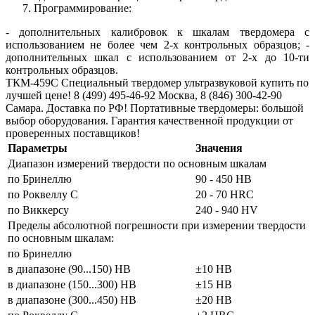
Программирование:
- дополнительных калибровок к шкалам твердомера с
использованием не более чем 2-х контрольных образцов; -
дополнительных шкал с использованием от 2-х до 10-ти
контрольных образцов.
ТКМ-459C Специальный твердомер ультразвуковой купить по
лучшей цене! 8 (499) 495-46-92 Москва, 8 (846) 300-42-90
Самара. Доставка по РФ! Портативные твердомеры: большой
выбор оборудования. Гарантия качественной продукции от
проверенных поставщиков!
Параметры
Значения
Диапазон измерений твердости по основным шкалам
по Бринеллю
90 - 450 НВ
по Роквеллу С
20 - 70 HRC
по Виккерсу
240 - 940 HV
Пределы абсолютной погрешности при измерении твердости
по основным шкалам:
по Бринеллю
в диапазоне (90...150) НВ
±10 НВ
в диапазоне (150...300) НВ
±15 НВ
в диапазоне (300...450) НВ
±20 НВ