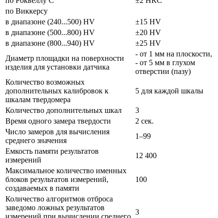
по Роквеллу С
±2 HRC
по Виккерсу
в диапазоне (240...500) HV
±15 HV
в диапазоне (500...800) HV
±20 HV
в диапазоне (800...940) HV
±25 HV
- от 1 мм на плоскости,
Диаметр площадки на поверхности
- от 5 мм в глухом
изделия для установки датчика
отверстии (пазу)
Количество возможных
дополнительных калибровок к
5 для каждой шкалы
шкалам твердомера
Количество дополнительных шкал
3
Время одного замера твердости
2 сек.
Число замеров для вычисления
1–99
среднего значения
Емкость памяти результатов
12 400
измерений
Максимальное количество именных
блоков результатов измерений,
100
создаваемых в памяти
Количество алгоритмов отброса
заведомо ложных результатов
3
измерений при вычислении среднего